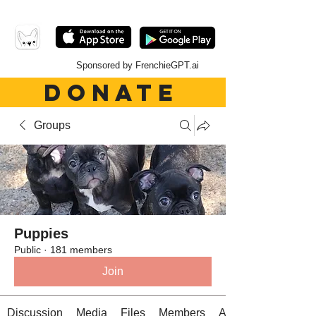
Sponsored by FrenchieGPT.ai
DONATE
Groups
Puppies
Public
·
181 members
Join
Discussion
Media
Files
Members
About