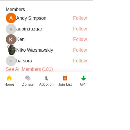
Members
Andy Simpson
Follow
aubin.ruzgar
Follow
aubin.ruzgar
Ken
Follow
Niko Warshavskiy
Follow
barsora
Follow
barsora
See All Members (181)
Home
Donate
Adoption
Join List
GPT
DONATE
Rescue French Bulldogs
Our priority is to love, care, and re-family
French Bulldogs to forever homes. ​ Your
donations help with food, medical