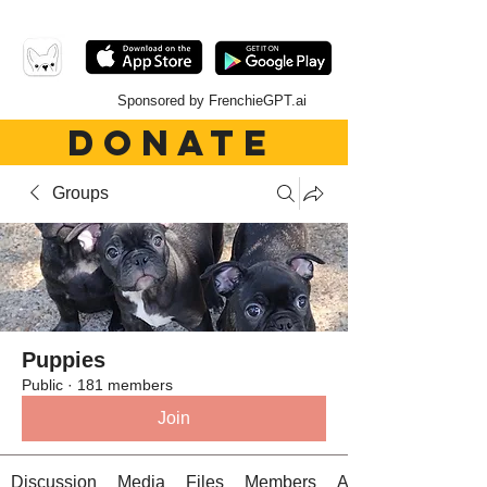
Sponsored by FrenchieGPT.ai
DONATE
Groups
Puppies
Public
·
181 members
Join
Discussion
Media
Files
Members
About