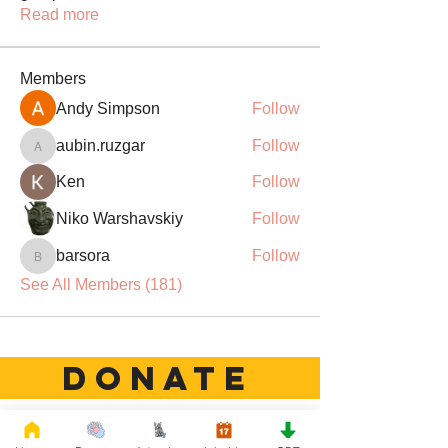
Read more
Members
Andy Simpson
Follow
aubin.ruzgar
Follow
aubin.ruzgar
Ken
Follow
Niko Warshavskiy
Follow
barsora
Follow
barsora
See All Members (181)
DONATE
Rescue French Bulldogs