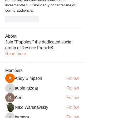
incrementar tu visibilidad y conectar mejor 
con tu audiencia.
Like
Reply
About
Join "Puppies," the dedicated social
group of Rescue FrenchB
...
Read more
Members
Andy Simpson
Follow
aubin.ruzgar
Follow
aubin.ruzgar
Ken
Follow
Niko Warshavskiy
Follow
barsora
Follow