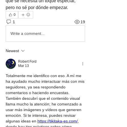
que se necesita un toque especial, 
pero no sé por dónde empezar.
0
1
19
Write a comment...
Newest
Robert Ford
Mar 13
Totalmente me identifico con eso. A mí me 
ha ayudado mucho interactuar más con mis 
seguidores, ya sea respondiendo 
comentarios o haciendo encuestas. 
También descubrí que el contenido visual 
llama mucho la atención; he comenzado a 
usar más imágenes y vídeos que generen 
emoción. Si te interesa, puedes revisar 
algunas ideas en 
https://tikitaka-es.com/
, 
donde hay tips prácticos sobre cómo 