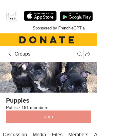
Sponsored by FrenchieGPT.ai
DONATE
Groups
Puppies
Public
·
181 members
Join
Discussion
Media
Files
Members
About