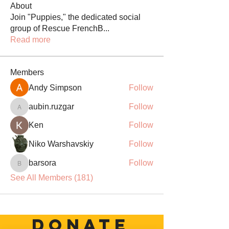
About
Join "Puppies," the dedicated social
group of Rescue FrenchB
...
Read more
Members
Andy Simpson
Follow
aubin.ruzgar
Follow
aubin.ruzgar
Ken
Follow
Niko Warshavskiy
Follow
barsora
Follow
barsora
See All Members (181)
DONATE