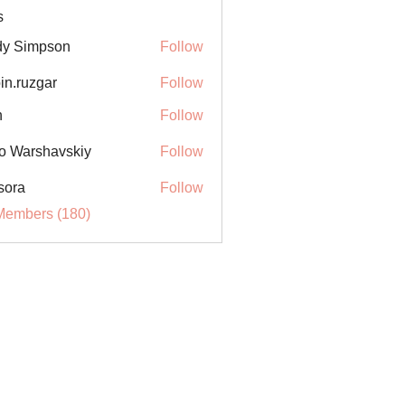
s
y Simpson
Follow
in.ruzgar
Follow
uzgar
n
Follow
o Warshavskiy
Follow
sora
Follow
Members (180)