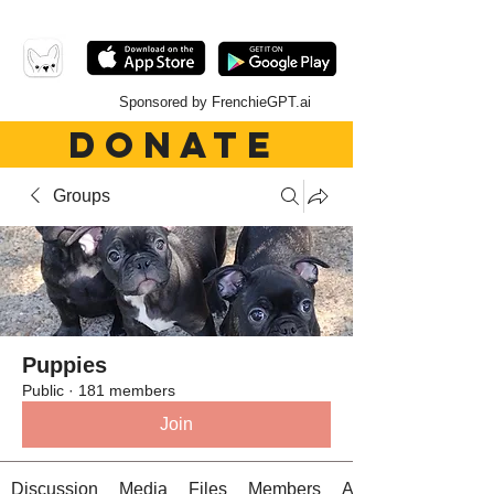
Sponsored by FrenchieGPT.ai
DONATE
Groups
Puppies
Public
·
181 members
Join
Discussion
Media
Files
Members
About