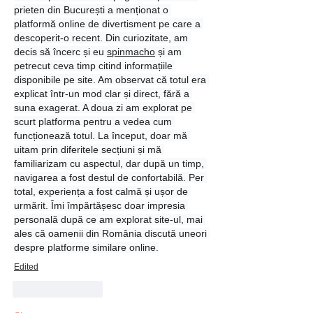
prieten din București a menționat o 
platformă online de divertisment pe care a 
descoperit-o recent. Din curiozitate, am 
decis să încerc și eu 
spinmacho
 și am 
petrecut ceva timp citind informațiile 
disponibile pe site. Am observat că totul era 
explicat într-un mod clar și direct, fără a 
suna exagerat. A doua zi am explorat pe 
scurt platforma pentru a vedea cum 
funcționează totul. La început, doar mă 
uitam prin diferitele secțiuni și mă 
familiarizam cu aspectul, dar după un timp, 
navigarea a fost destul de confortabilă. Per 
total, experiența a fost calmă și ușor de 
urmărit. Îmi împărtășesc doar impresia 
personală după ce am explorat site-ul, mai 
ales că oamenii din România discută uneori 
despre platforme similare online.
Edited
Like
Reply