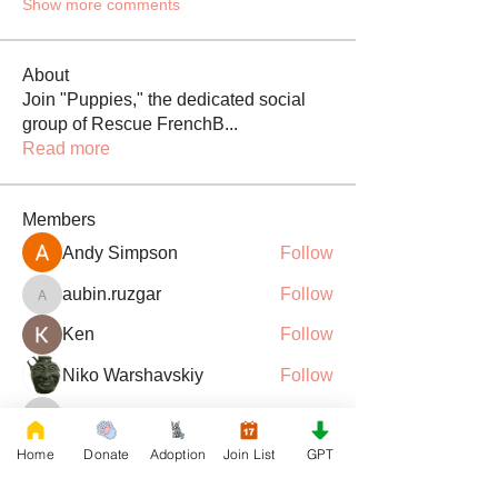
Show more comments
About
Join "Puppies," the dedicated social
group of Rescue FrenchB
...
Read more
Members
Andy Simpson
Follow
aubin.ruzgar
Follow
aubin.ruzgar
Ken
Follow
Niko Warshavskiy
Follow
barsora
Follow
barsora
See All Members (181)
Home
Donate
Adoption
Join List
GPT