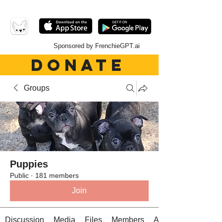
Sponsored by FrenchieGPT.ai
DONATE
Groups
Puppies
Public
·
181 members
Join
Discussion
Media
Files
Members
About