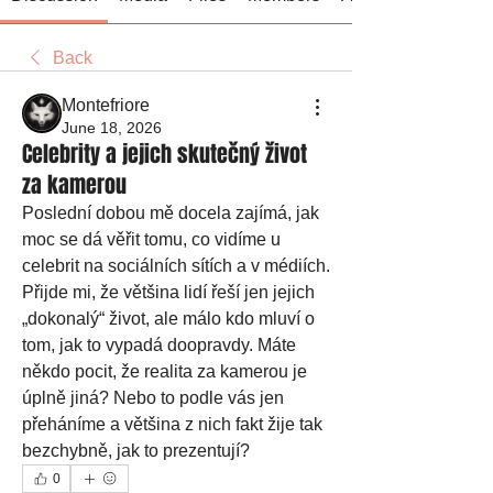
Back
Montefriore
June 18, 2026
Celebrity a jejich skutečný život
za kamerou
Poslední dobou mě docela zajímá, jak 
moc se dá věřit tomu, co vidíme u 
celebrit na sociálních sítích a v médiích. 
Přijde mi, že většina lidí řeší jen jejich 
„dokonalý“ život, ale málo kdo mluví o 
tom, jak to vypadá doopravdy. Máte 
někdo pocit, že realita za kamerou je 
úplně jiná? Nebo to podle vás jen 
přeháníme a většina z nich fakt žije tak 
bezchybně, jak to prezentují?
0