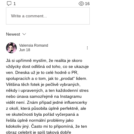
1
16
Write a comment...
Newest
Valensia Romand
Jun 18
Já si upřímně myslím, že realita je skoro 
vždycky dost odlišná od toho, co se ukazuje 
ven. Dneska už je to celé hodně o PR, 
spolupracích a o tom, jak to „prodat“ lidem. 
Většina těch fotek je pečlivě vybraných, 
někdy i upravených, a ten každodenní stres 
nebo únava samozřejmě na Instagramu 
vidět není. Znám případ jedné influencerky 
z okolí, která působila úplně perfektně, ale 
ve skutečnosti byla pořád vyčerpaná a 
řešila úplně normální problémy jako 
kdokoliv jiný. Často mi to připomíná, že ten 
obraz celebrit je spíš taková dobře 