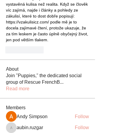
vystavěná kulisa než realita. Když se člověk 
víc zajímá, najde i články a pohledy ze 
zákulisí, které to dost dobře popisují: 
https://vzakulisicz.com/
 podle mě je to 
docela zajímavé čtení, protože ukazuje, že 
za tím leskem je často úplně obyčejný život, 
jen pod větším tlakem.
Like
Reply
About
Join "Puppies," the dedicated social
group of Rescue FrenchB
...
Read more
Members
Andy Simpson
Follow
aubin.ruzgar
Follow
aubin.ruzgar