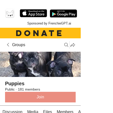
Sponsored by FrenchieGPT.ai
DONATE
Groups
Puppies
Public
·
181 members
Join
Discussion
Media
Files
Members
About