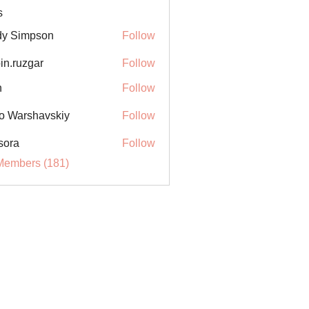
s
y Simpson
Follow
in.ruzgar
Follow
uzgar
n
Follow
o Warshavskiy
Follow
sora
Follow
Members (181)