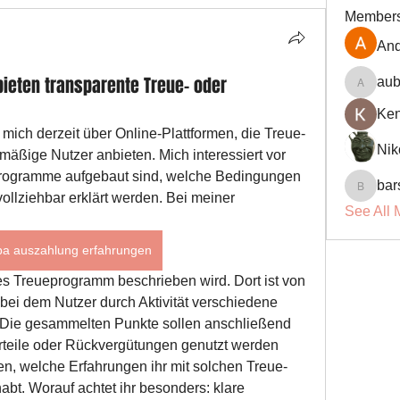
Member
And
bieten transparente Treue- oder
aub
aubin.r
Ke
mich derzeit über Online-Plattformen, die Treue- 
Nik
äßige Nutzer anbieten. Mich interessiert vor 
Programme aufgebaut sind, welche Bedingungen 
bar
barsora
ollziehbar erklärt werden. Bei meiner 
See All 
a auszahlung erfahrungen
es Treueprogramm beschrieben wird. Dort ist von 
ei dem Nutzer durch Aktivität verschiedene 
 Die gesammelten Punkte sollen anschließend 
orteile oder Rückvergütungen genutzt werden 
n, welche Erfahrungen ihr mit solchen Treue- 
t. Worauf achtet ihr besonders: klare 